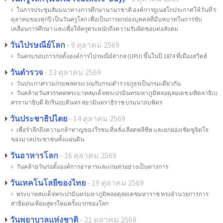
ในการประชุมสัมมนาทางการศึกษานานาชาติ องค์การยูเนสโกประกาศให้วันที่ 5
ตุลาคมของทุกปี เป็นวันครูโลก เพื่อเป็นการยกย่องบุคคลที่มีบทบาทในการขับ
เคลื่อนการศึกษา และเพื่อให้ครูตระหนักถึงความรับผิดชอบต่อสังคม
วันไปรษณีย์โลก
- 9 ตุลาคม 2569
วันครบรอบการก่อตั้งองค์การไปรษณีย์สากล (UPU) ขึ้นในปี 1874 ที่เมืองสวิตส์
วันตำรวจ
- 13 ตุลาคม 2569
วันประกาศรวมกรมพลตระเวณกับกรมตำรวจภูธรเป็นกรมเดียวกัน
วันคล้ายวันสวรรคตพระบาทสมเด็จพระปรมินทรมหาภูมิพลอดุลยเดช มหิตลาธิเบ
ศรรามาธิบดี จักรีนฤบดินทร สยามินทราธิราช บรมนาถบพิตร
วันประชาธิปไตย
- 14 ตุลาคม 2569
เพื่อรำลึกถึงความกล้าหาญของวีรชน ที่หลั่งเลือดพลีชีพ และยกย่องเชิดชูจิตใจ
ของมวลประชาชนทั้งแผ่นดิน
วันอาหารโลก
- 16 ตุลาคม 2569
วันคล้ายวันก่อตั้งองค์การอาหารและเกษตรอย่างเป็นทางการ
วันเทคโนโลยีของไทย
- 19 ตุลาคม 2569
พระบาทสมเด็จพระปรมินทรมหาภูมิพลอดุลยเดชมหาราช ทรงอำนวยการการ
สาธิตฝนเทียมสูตรใหม่ครั้งแรกของโลก
วันพยาบาลแห่งชาติ
- 21 ตุลาคม 2569