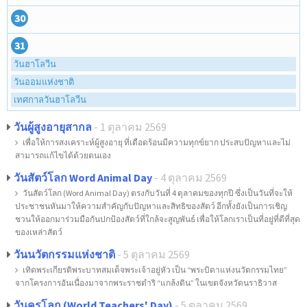
30
31
วันฮาโลวีน
วันออมแห่งชาติ
เทศกาลวันฮาโลวีน
วันผู้สูงอายุสากล
- 1 ตุลาคม 2569
เพื่อให้การสงเคราะห์ผู้สูงอายุ ที่เดือดร้อนมีความทุกข์ยาก ประสบปัญหาและไม่
สามารถแก้ไขได้ด้วยตนเอง
วันสัตว์โลก Word Animal Day
- 4 ตุลาคม 2569
วันสัตว์โลก (Word Animal Day) ตรงกับวันที่ 4 ตุลาคมของทุกปี ซึ่งเป็นวันที่จะให้
ประชาชนหันมาให้ความสำคัญกับปัญหาและสิทธิของสัตว์ อีกทั้งยังเป็นการเชิญ
ชวนให้ออกมาร่วมมือกันปกป้องสัตว์ที่ใกล้จะสูญพันธ์ เพื่อให้โลกเราเป็นที่อยู่ที่ดีที่สุด
ของเหล่าสัตว์
วันนวัตกรรมแห่งชาติ
- 5 ตุลาคม 2569
เทิดพระเกียรติพระบาทสมเด็จพระเจ้าอยู่หัว เป็น “พระบิดาแห่งนวัตกรรมไทย”
จากโครงการอันเนื่องมาจากพระราชดำริ “แกล้งดิน” ในเขตจังหวัดนราธิวาส
วันครูโลก (World Teachers' Day)
- 5 ตุลาคม 2569