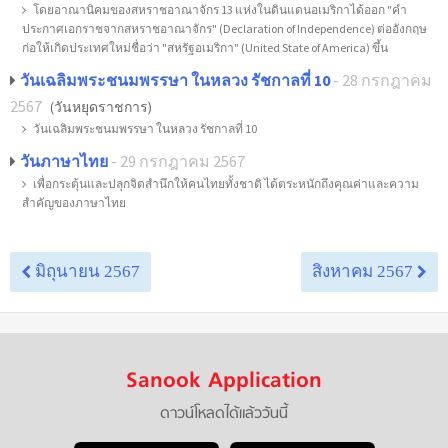
โดยอาณานิคมของสหราชอาณาจักร 13 แห่งในดินแดนอเมริกาได้ออก "คำ
ประกาศเอกราชจากสหราชอาณาจักร" (Declaration of Independence) ต่ออังกฤษ
ก่อให้เกิดประเทศใหม่ชื่อว่า "สหรัฐอเมริกา" (United State of America) ขึ้น
วันเฉลิมพระชนมพรรษา ในหลวง รัชกาลที่ 10
- 28 กรกฎาคม
2567
(วันหยุดราชการ)
วันเฉลิมพระชนมพรรษา ในหลวง รัชกาลที่ 10
วันภาษาไทย
- 29 กรกฎาคม 2567
เพื่อกระตุ้นและปลุกจิตสำนึกให้คนไทยทั้งชาติ ได้ตระหนักถึงคุณค่าและความ
สำคัญของภาษาไทย
มิถุนายน 2567
สิงหาคม 2567
Sanook Application
ดาวน์โหลดได้แล้ววันนี้