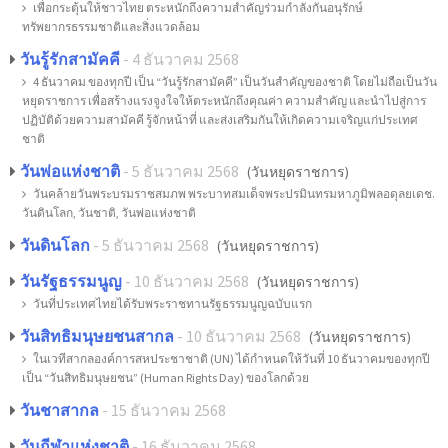
เพื่อกระตุ้นให้ชาวไทย ตระหนักถึงความสำคัญร่วมกำลังกันอนุรักษ์
ทรัพยากรธรรมชาติและสิ่งแวดล้อม
วันรู้รักสามัคคี
- 4 ธันวาคม 2568
4 ธันวาคม ของทุกปี เป็น “วันรู้รักสามัคคี” เป็นวันสำคัญของชาติ โดยไม่ถือเป็นวัน
หยุดราชการ เพื่อสร้างแรงจูงใจให้ตระหนักถึงคุณค่า ความสำคัญ และนำไปสู่การ
ปฏิบัติด้วยความสามัคคี รู้จักหน้าที่ และส่งเสริมกันให้เกิดความเจริญแก่ประเทศ
ชาติ
วันพ่อแห่งชาติ
- 5 ธันวาคม 2568
(วันหยุดราชการ)
วันคล้ายวันพระบรมราชสมภพ พระบาทสมเด็จพระปรมินทรมหาภูมิพลอดุลยเดช.
วันดินโลก, วันชาติ, วันพ่อแห่งชาติ
วันดินโลก
- 5 ธันวาคม 2568
(วันหยุดราชการ)
วันรัฐธรรมนูญ
- 10 ธันวาคม 2568
(วันหยุดราชการ)
วันที่ประเทศไทยได้รับพระราชทานรัฐธรรมนูญฉบับแรก
วันสิทธิมนุษยชนสากล
- 10 ธันวาคม 2568
(วันหยุดราชการ)
ในเวทีสากลองค์การสหประชาชาติ (UN) ได้กำหนดให้วันที่ 10 ธันวาคมของทุกปี
เป็น “วันสิทธิมนุษยชน” (Human Rights Day) ของโลกด้วย
วันชาสากล
- 15 ธันวาคม 2568
วันกีฬาแห่งชาติ
- 16 ธันวาคม 2568