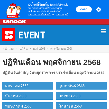
เว็บไซต์นี้ใช้คุกกี้
เราใช้คุกกี้เพื่อให้ท่านได้
รับประสบการณ์การใช้งานที่ดีที่สุดบน
ตกลง
เว็บไซต์ของเรา โปรดศึกษาเพิ่มเติมที่
นโยบายความเป็นส่วนตัว
และ
นโยบายคุกกี้
Skip
to
content
หน้าแรก
ปฏิทิน
พ.ศ. 2568
พฤศจิกายน 2568
ปฏิทินเดือน พฤศจิกายน 2568
ปฏิทินวันสำคัญ วันหยุดราชการ ประจำเดือน พฤศจิกายน 2568
มกราคม 2568
กุมภาพันธ์ 2568
มีนาคม 2568
เมษายน 2568
พฤษภาคม 2568
มิถุนายน 2568