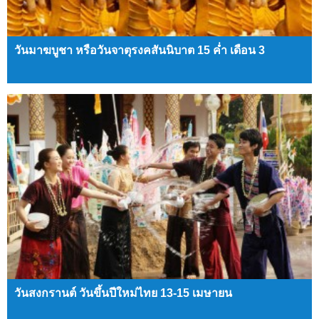
วันมาฆบูชา หรือวันจาตุรงคสันนิบาต 15 ค่ำ เดือน 3
วันสงกรานต์ วันขึ้นปีใหม่ไทย 13-15 เมษายน