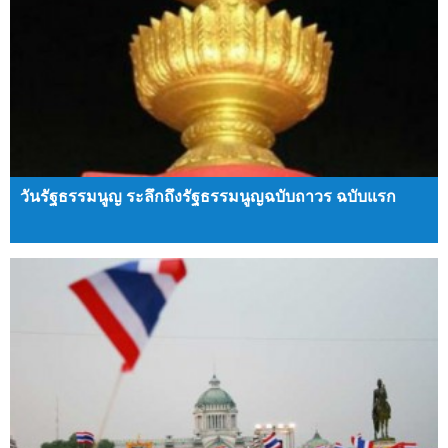
วันรัฐธรรมนูญ ระลึกถึงรัฐธรรมนูญฉบับถาวร ฉบับแรก