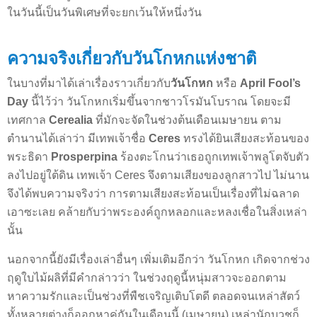
ในวันนี้เป็นวันพิเศษที่จะยกเว้นให้หนึ่งวัน
ความจริงเกี่ยวกับวันโกหกแห่งชาติ
ในบางที่มาได้เล่าเรื่องราวเกี่ยวกับ
วันโกหก
หรือ
April Fool’s
Day
นี้ไว้ว่า วันโกหกเริ่มขึ้นจากชาวโรมันโบราณ โดยจะมี
เทศกาล
Cerealia
ที่มักจะจัดในช่วงต้นเดือนเมษายน ตาม
ตำนานได้เล่าว่า มีเทพเจ้าชื่อ
Ceres
ทรงได้ยินเสียงสะท้อนของ
พระธิดา
Prosperpina
ร้องตะโกนว่าเธอถูกเทพเจ้าพลูโตจับตัว
ลงไปอยู่ใต้ดิน เทพเจ้า Ceres จึงตามเสียงของลูกสาวไป ไม่นาน
จึงได้พบความจริงว่า การตามเสียงสะท้อนเป็นเรื่องที่ไม่ฉลาด
เอาซะเลย คล้ายกับว่าพระองค์ถูกหลอกและหลงเชื่อในสิ่งเหล่า
นั้น
นอกจากนี้ยังมีเรื่องเล่าอื่นๆ เพิ่มเติมอีกว่า วันโกหก เกิดจากช่วง
ฤดูใบไม้ผลิที่มีคำกล่าวว่า ในช่วงฤดูนี้หนุ่มสาวจะออกตาม
หาความรักและเป็นช่วงที่พืชเจริญเติบโตดี ตลอดจนเหล่าสัตว์
ทั้งหลายต่างก็ออกหาคู่กันในเดือนนี้ (เมษายน) เหล่านักบวชก็