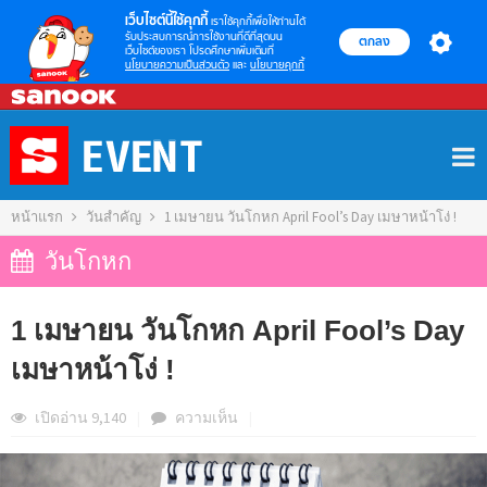
เว็บไซต์นี้ใช้คุกกี้
เราใช้คุกกี้เพื่อให้ท่านได้
รับประสบการณ์การใช้งานที่ดีที่สุดบน
ตกลง
เว็บไซต์ของเรา โปรดศึกษาเพิ่มเติมที่
นโยบายความเป็นส่วนตัว
และ
นโยบายคุกกี้
Skip
to
content
หน้าแรก
วันสำคัญ
1 เมษายน วันโกหก April Fool’s Day เมษาหน้าโง่ !
วันโกหก
1 เมษายน วันโกหก April Fool’s Day
เมษาหน้าโง่ !
เปิดอ่าน 9,140
|
ความ
เห็น
|