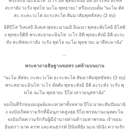
“พระสะยามะมินโท วะโร อิติ พุทธะสังมิ อิติ อะระหัง สะหัส
สะกายัง วะรัง พุทโธ นะโม พุทธายะ” หรือแบบเต็ม “นะโม ตัส
สะ ภะคะวะโต อะระหะโต สัมมาสัมพุทธัสสะ (3 จบ)
อิติปิโส วิเสเสอิ อิเสเส พุทธะนาเมอิ อิเมนา พุทธะตังโสอิ อิโสตั
ง พุทธะปิติอิ พระสะยามะมินโท วะโร อิติ พุทธะสังมิ อิติ อะระ
หัง สะหัสสะกายัง วะรัง พุทโธ นะโม พุทธายะ มาสีสะมานัง”
…
พระคาถาอธิษฐานขอพร แต่ห้ามบนบาน
“นะโม ตัสสะ ภะคะวะโต อะระหะโต สัมมาสัมพุทธัสสะ (3 จบ)
พระสยามะมินโท วะโร อัตตัง พุทธะสังมิ อิติ อะระหัง วะรัง พุ
ทโธ นะโม พุทธายะ ปิโย เทวามนุสสานัง”
จงเป็นที่รักของมนุษย์และเทวดาทั้งหลาย ปิโย นาคะสัมปันนานั
ง จงบังเกิดความรักที่มีอนุภาคสูงสุด ปิโย พรหมานะมุตตะโม
จงบังเกิดความรักกับผู้มีอำนาจท่านท้าวมหาพรหม เจ้าจอม
อินทรา นาค ครุฑ และคนธรรพ์ ปินันทิยัง นะมามินัง ความรัก