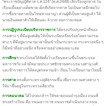
“พระราชบัญญัติทาส ร.ศ.124” (พ.ศ.2448) เลิกเรื่องลูกทาส ใน
เรือนเบี้ยอย่างเด็ดขาด เด็กที่เกิดจากทาส ไม่เป็นทาสอีกต่อไป
การซื้อขายทาสเป็นโทษทางอาญา ส่วนผู้ที่เป็นทาสอยู่แล้ว ให้
นายเงินลดค่าตัวให้เดือนละ 4 บาท จนกว่าจะหมด
การปฏิรูประเบียบบริหารราชการ
ได้ทรงปรับปรุงหน้าที่ของ
กรมต่าง ๆ ที่มีอยู่แต่เดิมให้เป็นระเบียบเรียบร้อยโดยรวมกรม
ต่าง ๆ ที่มีอยู่มากมายเวลานั้นเข้าเป็นกระทรวง กระทรวงหนึ่ง ๆ
ก็มีหน้าที่อย่างหนึ่ง หรือหลายอย่างพอเหมาะสม
การศึกษา
ทรงโปรดให้จัดตั้งโรงเรียนหลวงขึ้นในพระบรม
มหาราชวัง แล้วมีหมายประกาศชักชวนพระบรมวงศานุวงศ์
และข้าราชการให้ส่งบุตรหลานเข้า เรียน โรงเรียนภาษาไทยนี้
การศาล
ทรงตั้งกระทรวงยุติธรรมขึ้น เพื่อรวบรวมศาลต่าง ๆ
ให้มาขึ้นอยู่ในกระทรวงเดียวกัน
การคมนาคม
ได้โปรดเกล้าฯ ให้ขยายถนนบำรุงเมือง ถนนที่
ทรงสร้างใหม่ คือ ถนนเยาวราช ถนนราชดำเนินกลาง ถนน