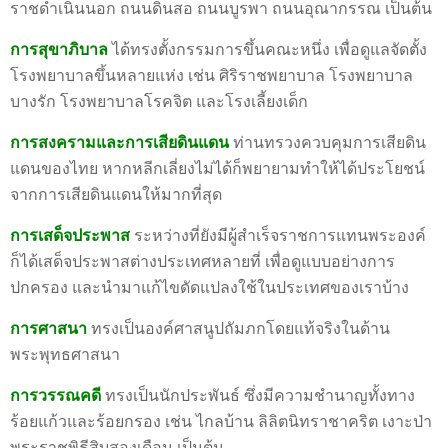
ราชดำเนินนอก ถนนดินสอ ถนนบูรพา ถนนอุณากรรณ เป็นต้น
การสุขาภิบาล
ได้ทรงตั้งกรรมการขึ้นคณะหนึ่ง เพื่อดูแลจัดตั้ง
โรงพยาบาลขึ้นหลายแห่ง เช่น ศิริราชพยาบาล โรงพยาบาล
บางรัก โรงพยาบาลโรคจิต และโรงเลี้ยงเด็ก
การสงครามและการเสียดินแดน
ท่านทรวงควบคุมการเสียดิน
แดนของไทย หากหลีกเลี่ยงไม่ได้ก็พยายามทำให้ได้ประโยชน์
จากการเสียดินแดนให้มากที่สุด
การเสด็จประพาส
ระหว่างที่ยังมีผู้สำเร็จราชการแทนพระองค์
ก็ได้เสด็จประพาสต่างประเทศหลายที่ เพื่อดูแบบอย่างการ
ปกครอง และนำมาแก้ไขดัดแปลงใช้ในประเทศของเราบ้าง
การศาสนา
ทรงเป็นองค์ศาสนูปถัมภกโดยแท้จริงในด้าน
พระพุทธศาสนา
การวรรณคดี
ทรงเป็นนักประพันธ์ ซึ่งมีความชำนาญทั้งทาง
ร้อยแก้วและร้อยกรอง เช่น ไกลบ้าน ลิลิตนิทราชาคริต เงาะป่า
พระราชพิธีสิบสองเดือน เป็นต้น