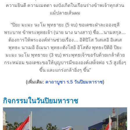
ความยินดี ความเมตตา จงบังเกิดในเรือนร่างข้าพเจ้าทุกส่วน
แม้ปลายเส้นผม
“ปิยะ มะมะ นะโม พุทธายะ (5 จบ) ขอเดชะฝ่าละอองธุลี
พระบาท ข้าพระพุทธเจ้า (นาย นาง นางสาว) ชื่อ…นามสกุล…
ต้องการให้พระองค์ท่านช่วยเรื่อง… อิติปิโส วิเสเสอิ อิเสเส
พุทธะ นาเมอิ อิเมนา พุทธะตังโสอิ อิโสตัง พุทธะปิติอิ ปิยะ
มะมะ นะโม พุทธายะ (3 จบ) พระพุทธเจ้าขอรับด้วยเกล้าด้วย
กระหม่อม ขอเดชะขอให้บุญบารมีขององค์เสด็จพ่อ ร.5 สูงยิ่งๆ
ขึ้น และแกร่งกล้ายิ่งๆ ขึ้น”
(เพิ่มเติม:
คาถาบูชา ร.5 วันปิยมหาราช
)
กิจกรรมในวันปิยมหาราช