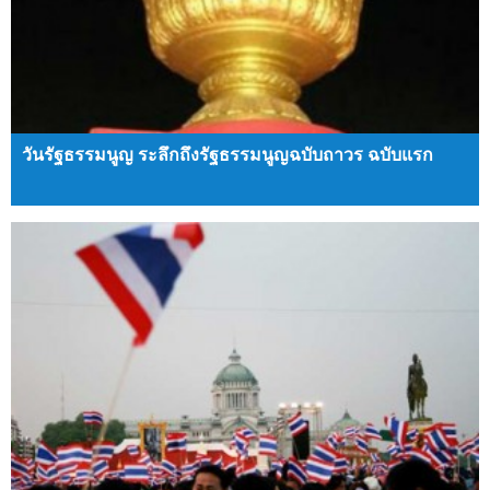
วันรัฐธรรมนูญ ระลึกถึงรัฐธรรมนูญฉบับถาวร ฉบับแรก