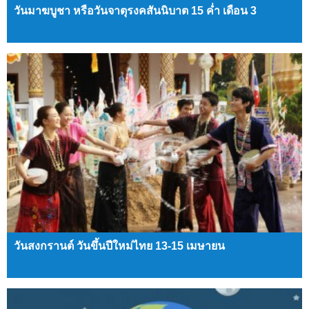
วันมาฆบูชา หรือวันจาตุรงคสันนิบาต 15 ค่ำ เดือน 3
วันสงกรานต์ วันขึ้นปีใหม่ไทย 13-15 เมษายน