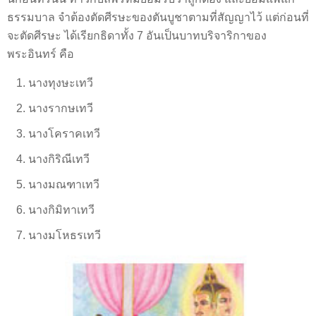
ธรรมบาล จำต้องตัดศีรษะของตันบูชาตามที่สัญญาไว้ แต่ก่อนที่
จะตัดศีรษะ ได้เรียกธิดาทั้ง 7 อันเป็นบาทบริจาริกาของ
พระอินทร์ คือ
นางทุงษะเทวี
นางรากษเทวี
นางโคราคเทวี
นางกิริณีเทวี
นางมณฑาเทวี
นางกิมิทาเทวี
นางมโหธรเทวี