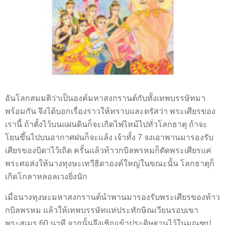
อันโลกสมมติว่าเป็นองค์มหาสงกรานต์กับทั้งเทพบรรษัทมา
พร้อมกัน จึงได้บอกเรื่องราวให้ทราบและตรัสว่า พระเศียรของ
เรานี้ ถ้าตั้งไว้บนแผ่นดินก็จะเกิดไฟไหม้ไปทั่วโลกธาตุ ถ้าจะ
โยนขึ้นไปบนอากาศฝนก็จะแล้ง เจ้าทั้ง 7 จงเอาพานมารองรับ
เศียรของบิดาไว้เถิด ครั้นแล้วท้าวกบิลพรหมก็ตัดพระเศียรแค่
พระศอส่งให้นางทุงษะเทวีธิดาองค์ใหญ่ในขณะนั้น โลกธาตุก็
เกิดโกลาหลอลเวงยิ่งนัก
เมื่อนางทุงษะมหาสงกรานต์นำพานมารองรับพระเศียรของท้าว
กบิลพรหม แล้วให้เทพบรรษัทแห่ประทักษิณเวียนรอบเขา
พระสุเมรุ 60 นาที จากนั้นจึงเชิญเข้าประดิษฐานไว้ในมณฑป