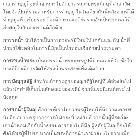
เวลาทำบุญก็จะนำอาหารไปตักบาตรถวายพระภิกษุที่ศาลาวัด
โดยจัดเป็นที่รวมสำหรับการทำบุญ ในวันเดียวกันนี้หลังจากที่ได้
ทำบุญเสร็จเรียบร้อย ก็จะมีการก่อเจดีย์ทรายอันเป็นประเพณีที่
สำคัญในวันสงกรานต์อีกด้วย
การรดน้ำ
นับได้ว่าเป็นการอวยพรปีใหม่ให้แก่กันและกัน น้ำที่
นำมาใช้รดหัวในการนี้มักเป็นน้ำหอมเจือด้วยน้ำธรรมดา
การสรงน้ำพระ
เป็นการรดน้ำพระพุทธรูปที่บ้านและที่วัด ซึ่งใน
บางที่ก็จะมีการจัดให้สรงน้ำพระสงฆ์เพิ่มเติมด้วย
การบังสุกุลอัฐิ
สำหรับเถ้ากระดูกของญาติผู้ใหญ่ที่ได้ล่วงลับไป
แล้ว มักทำที่เก็บเป็นลักษณะของเจดีย์ จากนั้นจะนิมนต์พระไป
บังสุกุล
การรดน้ำผู้ใหญ่
คือการที่เราไปอวยพรผู้ใหญ่ใที่ห้ความเคารพ
นับถือ อย่าง ครูบาอาจารย์ มักจะนั่งลงกับที่ จากนั้นผู้ที่รดก็จะ
เอาน้ำหอมเจือกับน้ำธรรมดารดลงไปที่มือ ผู้หลักผู้ใหญ่ก็จะให้
ศีลให้พรผู้ที่ไปรด หากเป็นพระก็อาจนำเอาผ้าสบงไปถวายเพื่อ