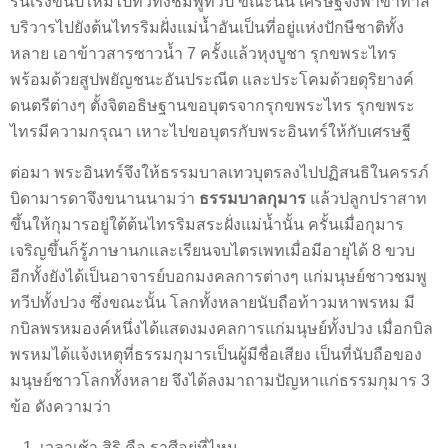
รื่นเริงขึ้นปีใหม่ไปทั่วทั้งชมพูทวีป ขณะนั้น เศรษฐีจึงพาข้าทาส
บริวารไปยังต้นไทรริมฝั่งแม่น้ำอันเป็นที่อยู่แห่งปักษีชาติทั้ง
หลาย เอาข้าวสารซาวน้ำ 7 ครั้งแล้วหุงบูชา รุกขพระไทร
พร้อมด้วยสูปพยัญชนะอันประณีต และประโคมด้วยดุริยางค์
ดนตรีต่างๆ ตั้งจิตอธิษฐานขอบุตรจากรุกขพระไทร รุกขพระ
ไทรมีความกรุณา เหาะไปขอบุตรกับพระอินทร์ให้กับเศรษฐี
ต่อมา พระอินทร์จึงให้ธรรมบาลเทวบุตรลงไปปฏิสนธิในครรภ์
บิดามารดาจึงขนานนามว่า
ธรรมบาลกุมาร
แล้วปลูกปราสาท
ขึ้นให้กุมารอยู่ใต้ต้นไทรริมสระฝั่งแม่น้ำนั้น ครั้นเมื่อกุมาร
เจริญขึ้นก็รู้ภาษานกและเรียนจบไตรเพทเมื่อมีอายุได้ 8 ขวบ
อีกทั้งยังได้เป็นอาจารย์บอกมงคลการต่างๆ แก่มนุษย์ชาวชมพู
ทวีปทั้งปวง ซึ่งขณะนั้น โลกทั้งหลายนับถือท้าวมหาพรหม มี
กบิลพรหมองค์หนึ่งได้แสดงมงคลการแก่มนุษย์ทั้งปวง เมื่อกบิล
พรหมได้แจ้งเหตุที่ธรรมกุมารเป็นผู้มีชื่อเสียง เป็นที่นับถือของ
มนุษย์ชาวโลกทั้งหลาย จึงได้ลงมาถามปัญหาแก่ธรรมกุมาร 3
ข้อ ดังความว่า
เวลาเช้า สิริ คือ ราศีอยู่ที่ไหน