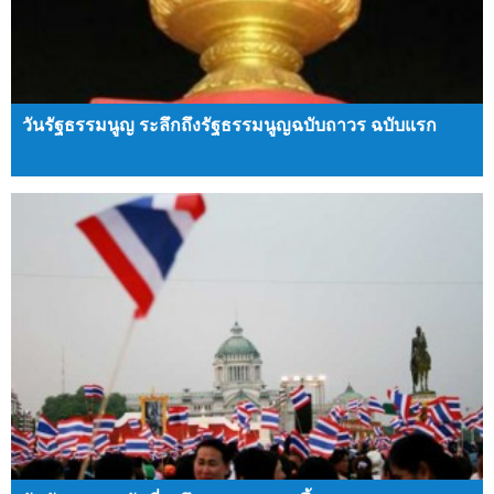
วันรัฐธรรมนูญ ระลึกถึงรัฐธรรมนูญฉบับถาวร ฉบับแรก