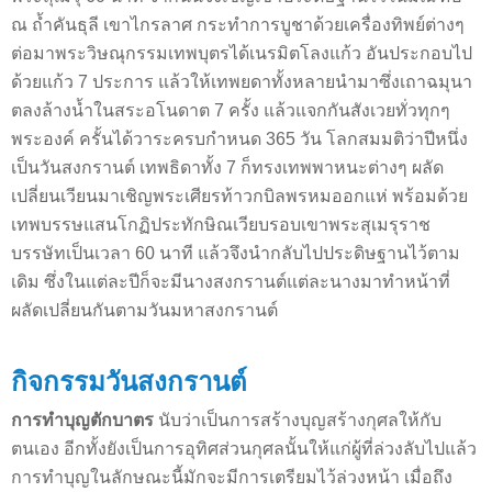
ณ ถ้ำคันธุลี เขาไกรลาศ กระทำการบูชาด้วยเครื่องทิพย์ต่างๆ
ต่อมาพระวิษณุกรรมเทพบุตรได้เนรมิตโลงแก้ว อันประกอบไป
ด้วยแก้ว 7 ประการ แล้วให้เทพยดาทั้งหลายนำมาซึ่งเถาฉมุนา
ตลงล้างน้ำในสระอโนดาต 7 ครั้ง แล้วแจกกันสังเวยทั่วทุกๆ
พระองค์ ครั้นได้วาระครบกำหนด 365 วัน โลกสมมติว่าปีหนึ่ง
เป็นวันสงกรานต์ เทพธิดาทั้ง 7 ก็ทรงเทพพาหนะต่างๆ ผลัด
เปลี่ยนเวียนมาเชิญพระเศียรท้าวกบิลพรหมออกแห่ พร้อมด้วย
เทพบรรษแสนโกฏิประทักษิณเวียบรอบเขาพระสุเมรุราช
บรรษัทเป็นเวลา 60 นาที แล้วจึงนำกลับไปประดิษฐานไว้ตาม
เดิม ซึ่งในแต่ละปีก็จะมีนางสงกรานต์แต่ละนางมาทำหน้าที่
ผลัดเปลี่ยนกันตามวันมหาสงกรานต์
กิจกรรมวันสงกรานต์
การทำบุญตักบาตร
นับว่าเป็นการสร้างบุญสร้างกุศลให้กับ
ตนเอง อีกทั้งยังเป็นการอุทิศส่วนกุศลนั้นให้แก่ผู้ที่ล่วงลับไปแล้ว
การทำบุญในลักษณะนี้มักจะมีการเตรียมไว้ล่วงหน้า เมื่อถึง