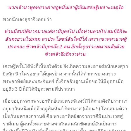
พวกเจ้ามาพูดหยาบคายดูหมิ่นเราผู้เป็นเศรษฐีเพราะเหตุใด
พวกนักเลงสุราจึงตอบว่า
ท่านมีสมบัติมากมายแต่หามีบุตรไม่ เมื่อท่านตายไป สมบัติก็จะ
อันตรธานไปมหด หาประโยชน์อันใดมิได้ เพราะขาดทายาทผู้
ปกครอง ข้าพเจ้ามีบุตรถึง 2 คน อีกทั้งรูปร่างงดงามเสียด้วย
ข้าพเจ้าจึงดีกว่าท่าน
เศรษฐีครั้นได้ฟังก็เห็นจริงด้วย จึงเกิดความละอายต่อนักเลงสุรา
ยิ่งนัก นึกใคร่อยากได้บุตรบ้าง จากนั้นได้ทำการบวงสรวง
พระอาทิตย์และพระจันทร์ ตั้งจิตอธิษฐานเพื่อขอให้มีบุตร เมื่อ
อยู่ถึง 3 ปี ก็มิได้มีบุตรตามที่ปราถนา
เมื่อขอบุตรจากพระอาทิตย์และพระจันทร์มิได้ตามดังที่ปราถนา
อยู่มาวันหนึ่งเมื่อถึงฤดูคิมหันต์ จิตรมาส (เดือน 5) โลกสมมติว่า
เป็นวันมหาสงกรานต์ คือ พระอาทิตย์ยกจากราศีมีนประเวสสู่
ราศีเมษ ผู้คนทั้งหลายต่างพากันเล่นนักขัตฤกษ์อันเป็นการ