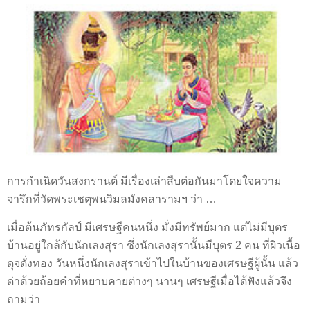
การกำเนิดวันสงกรานต์ มีเรื่องเล่าสืบต่อกันมาโดยใจความ
จารึกที่วัดพระเชตุพนวิมลมังคลารามฯ ว่า …
เมื่อต้นภัทรกัลป์ มีเศรษฐีคนหนึ่ง มั่งมีทรัพย์มาก แต่ไม่มีบุตร
บ้านอยู่ใกล้กับนักเลงสุรา ซึ่งนักเลงสุรานั้นมีบุตร 2 คน ที่ผิวเนื้อ
ดุจดั่งทอง วันหนึ่งนักเลงสุราเข้าไปในบ้านของเศรษฐีผู้นั้น แล้ว
ด่าด้วยถ้อยคำที่หยาบคายต่างๆ นานๆ เศรษฐีเมื่อได้ฟังแล้วจึง
ถามว่า